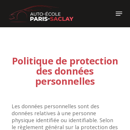
Skip
to
Menu
main
Close
content
Menu
Politique de protection
des données
personnelles
Les données personnelles sont des
données relatives à une personne
physique identifiée ou identifiable. Selon
le règlement général sur la protection des