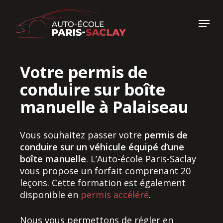
Skip
to
Menu
main
Close
content
Menu
Votre permis de
conduire sur boîte
manuelle à Palaiseau
Vous souhaitez passer votre
permis de
conduire sur un véhicule équipé d’une
boîte manuelle
. L’Auto-école Paris-Saclay
vous propose un forfait comprenant 20
leçons. Cette formation est également
disponible en
permis accéléré
.
Nous vous permettons de régler en